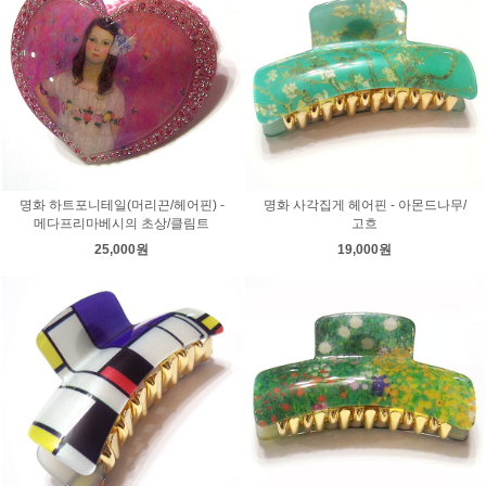
명화 하트포니테일(머리끈/헤어핀) -
명화 사각집게 헤어핀 - 아몬드나무/
메다프리마베시의 초상/클림트
고흐
25,000원
19,000원