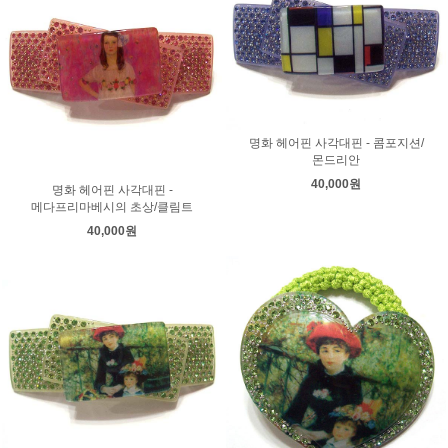
명화 헤어핀 사각대핀 - 콤포지션/
몬드리안
40,000원
명화 헤어핀 사각대핀 -
메다프리마베시의 초상/클림트
40,000원