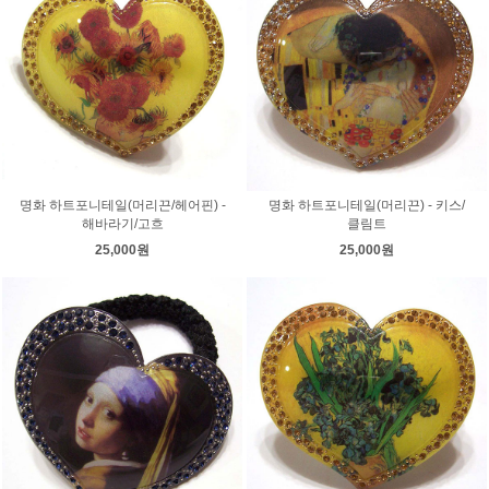
명화 하트포니테일(머리끈/헤어핀) -
명화 하트포니테일(머리끈) - 키스/
해바라기/고흐
클림트
25,000원
25,000원