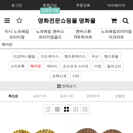
로그인
회원가입
주문조회
마이페이지
2,000원 적립
명화전문쇼핑몰 명화몰
미니 노프레임
노프레임 캔버스
캔버스화
노프레임프리미엄
프리미엄
프리미엄골드
D트릭아트
아크라트
헤어핀
지갑/머니클립
카드케이스
핸드폰케이스
우산
핸드폰줄
스마트톡
헤어핀
넥타이
손수건 & 스카프
가방
열쇠고리
손목시계
기타
전체보기
최신순
낮은가격
높은가격
판매순위
상품명