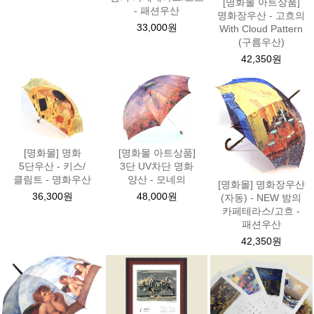
[명화몰 아트상품]
- 패션우산
명화장우산 - 고흐의
33,000원
With Cloud Pattern
(구름우산)
42,350원
[명화몰] 명화
[명화몰 아트상품]
5단우산 - 키스/
3단 UV차단 명화
클림트 - 명화우산
양산 - 모네의
[명화몰] 명화장우산
36,300원
48,000원
(자동) - NEW 밤의
카페테라스/고흐 -
패션우산
42,350원