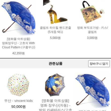
클림트 하이힐 핸드폰줄
명화 부직포가방 - 키스/
(5개중 택1)
클림트
5,000원
3,000원
[명화몰 아트상품]
명화장우산 - 고흐의 With
Cloud Pattern (구름우산)
42,350원
관련상품
장바구니 담기
우산 - vincent kids
[명화몰 아트상품]
명화 장우산(자동) -
50,000원
밤의 카페테라스/고흐