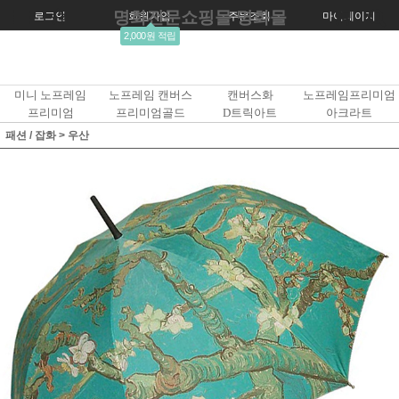
명화전문쇼핑몰 명화몰
로그인
회원가입
주문조회
마이페이지
2,000원 적립
미니 노프레임
노프레임 캔버스
캔버스화
노프레임프리미엄
프리미엄
프리미엄골드
D트릭아트
아크라트
패션 / 잡화
>
우산