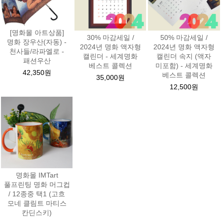
[명화몰 아트상품]
30% 마감세일 /
50% 마감세일 /
명화 장우산(자동) -
2024년 명화 액자형
2024년 명화 액자형
천사들/라파엘로 -
캘린더 - 세계명화
캘린더 속지 (액자
패션우산
베스트 콜렉션
미포함) - 세계명화
42,350원
베스트 콜렉션
35,000원
12,500원
명화몰 IMTart
풀프린팅 명화 머그컵
/ 12종중 택1 (고흐
모네 클림트 마티스
칸딘스키)