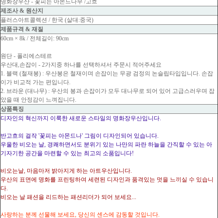
명화장우산 - 꽃피는 아몬드나무 /고흐
제조사 & 원산지
플러스아트콜렉션 / 한국 (살대:중국)
제품규격 & 재질
60cm × 8k / 전체길이: 90cm
원단 - 폴리에스테르
우산대,손잡이 - 2가지중 하나를 선택하셔서 주문시 적어주세요
1. 블랙 (철재봉) : 우산봉은 철재이며 손잡이는 무광 검정의 논슬립타입입니다. 손잡
이가 비교적 가는 편입니다.
2. 브라운 (대나무) : 우산의 봉과 손잡이가 모두 대나무로 되어 있어 고급스러우며 잡
았을 때 안정감이 느껴집니다.
상품특징
디자인의 혁신까지 이룩한 새로운 스타일의 명화장우산입니다.
반고흐의 걸작 '꽃피는 아몬드나' 그림이 디자인되어 있습니다.
우울한 비오는 날, 경쾌하면서도 분위기 있는 나만의 파란 하늘을 간직할 수 있는 아
기자기한 공간을 마련할 수 있는 최고의 소품입니다!
비오는날, 마음마저 밝아지게 하는 아트우산입니다.
우산의 표면에 명화를 프린팅하여 세련된 디자인과 품격있는 멋을 느끼실 수 있습니
다.
비오는 날 패션을 리드하는 패션리더가 되어 보세요...
사랑하는 분께 선물해 보세요, 당신의 센스에 감동할 것입니다.