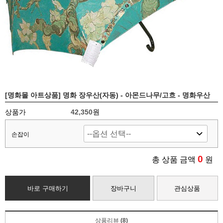
[명화몰 아트상품] 명화 장우산(자동) - 아몬드나무/고흐 - 명화우산
상품가
42,350
원
손잡이
0
총 상품 금액
원
바로 구매하기
장바구니
관심상품
상품리뷰
(8)