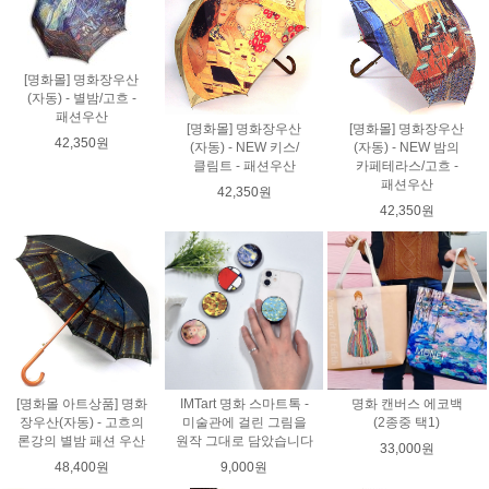
[명화몰] 명화장우산
(자동) - 별밤/고흐 -
패션우산
[명화몰] 명화장우산
[명화몰] 명화장우산
42,350원
(자동) - NEW 키스/
(자동) - NEW 밤의
클림트 - 패션우산
카페테라스/고흐 -
패션우산
42,350원
42,350원
[명화몰 아트상품] 명화
IMTart 명화 스마트톡 -
명화 캔버스 에코백
장우산(자동) - 고흐의
미술관에 걸린 그림을
(2종중 택1)
론강의 별밤 패션 우산
원작 그대로 담았습니다
33,000원
48,400원
9,000원