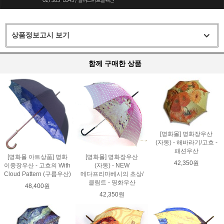
상품정보고시 보기
함께 구매한 상품
[명화몰] 명화장우산
(자동) - 해바라기/고흐 -
패션우산
[명화몰 아트상품] 명화
[명화몰] 명화장우산
42,350원
이중장우산 - 고흐의 With
(자동) - NEW
Cloud Pattern (구름우산)
메다프리마베시의 초상/
클림트 - 명화우산
48,400원
42,350원