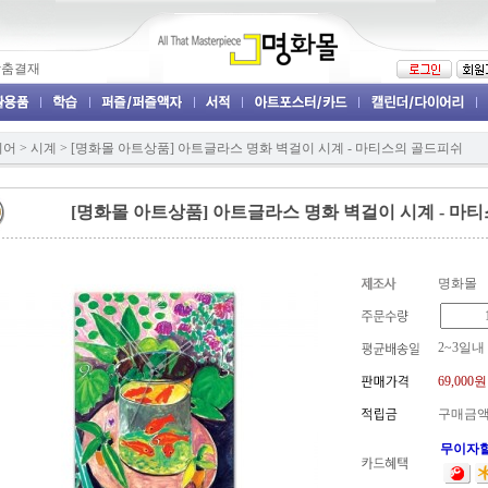
맞춤결재
리어
>
시계
>
[명화몰 아트상품] 아트글라스 명화 벽걸이 시계 - 마티스의 골드피쉬
[명화몰 아트상품] 아트글라스 명화 벽걸이 시계 - 마
명화몰
2~3일내
69,000
원
구매금액
무이자