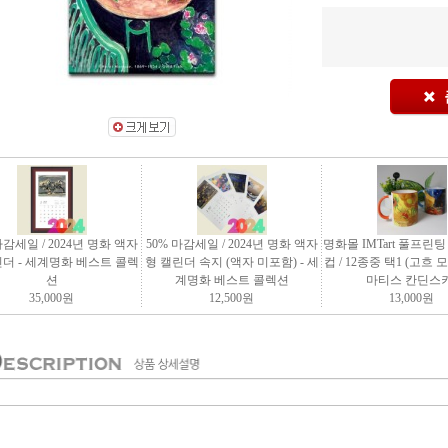
마감세일 / 2024년 명화 액자
50% 마감세일 / 2024년 명화 액자
명화몰 IMTart 풀프린
린더 - 세계명화 베스트 콜렉
형 캘린더 속지 (액자 미포함) - 세
컵 / 12종중 택1 (고흐
션
계명화 베스트 콜렉션
마티스 칸딘스키
35,000
원
12,500
원
13,000
원