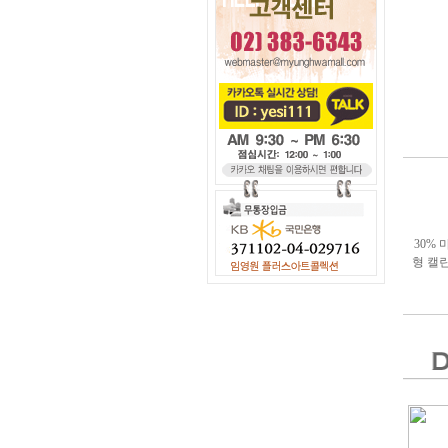
30% 
형 캘