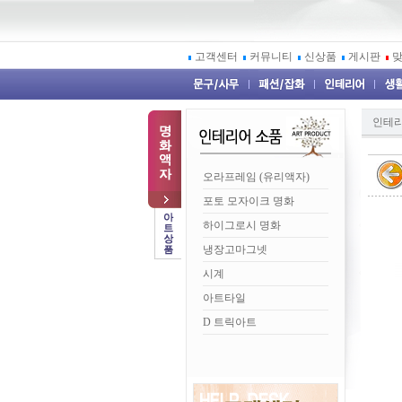
고객센터
커뮤니티
신상품
게시판
인테
오라프레임 (유리액자)
포토 모자이크 명화
하이그로시 명화
냉장고마그넷
시계
아트타일
D 트릭아트