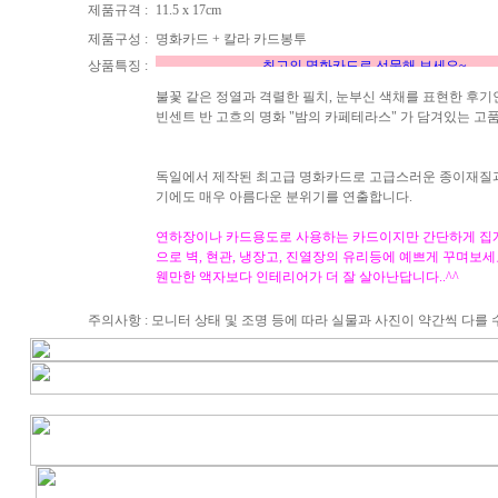
제품규격 :
11.5 x 17cm
제품구성 :
명화카드 + 칼라 카드봉투
상품특징 :
최고의 명화카드로 선물해 보
불꽃 같은 정열과 격렬한 필치, 눈부신 색채를 표현한 후
빈센트 반 고흐의 명화 "밤의 카페테라스" 가 담겨있는 고
독일에서 제작된 최고급 명화카드로 고급스러운 종이재질
기에도 매우 아름다운 분위기를 연출합니다.
연하장이나 카드용도로 사용하는 카드이지만 간단하게 집게
으로 벽, 현관, 냉장고, 진열장의 유리등에 예쁘게 꾸며보세
웬만한 액자보다 인테리어가 더 잘 살아난답니다..^^
주의사항 : 모니터 상태 및 조명 등에 따라 실물과 사진이 약간씩 다를 