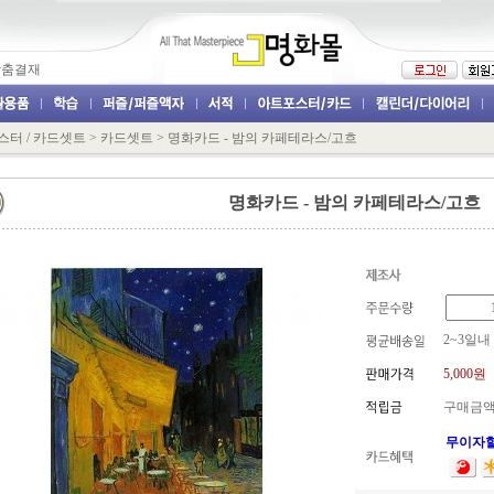
맞춤결재
터 / 카드셋트
>
카드셋트
>
명화카드 - 밤의 카페테라스/고흐
명화카드 - 밤의 카페테라스/고흐
2~3일내
5,000
원
구매금액
무이자