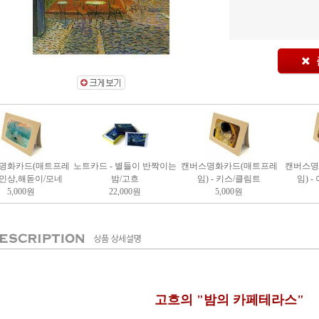
명화카드(매트프레
노트카드 - 별들이 반짝이는
캔버스명화카드(매트프레
캔버스명
- 인상,해돋이/모네
밤/고흐
임) - 키스/클림트
임) 
5,000
원
22,000
원
5,000
원
고흐의 "밤의 카페테라스"