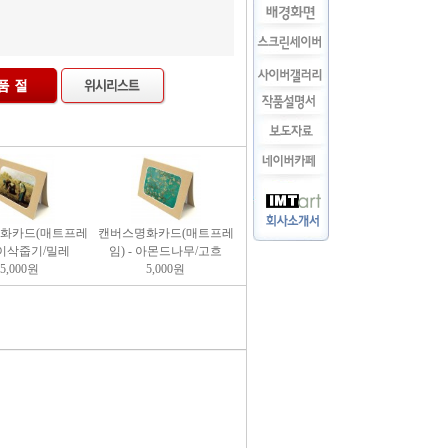
화카드(매트프레
캔버스명화카드(매트프레
- 이삭줍기/밀레
임) - 아몬드나무/고흐
5,000
원
5,000
원