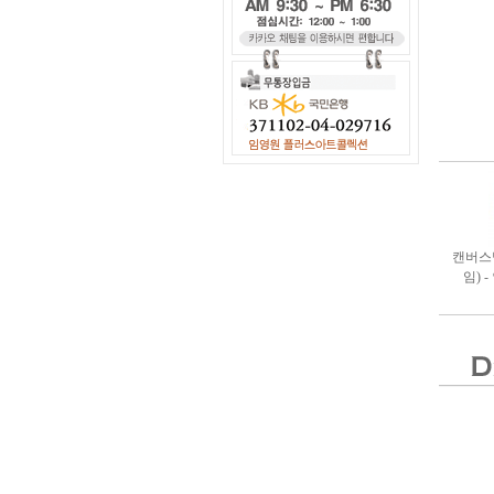
캔버스
임) 