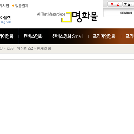
샵
>
KBS - 아이리스2
>
전체조회