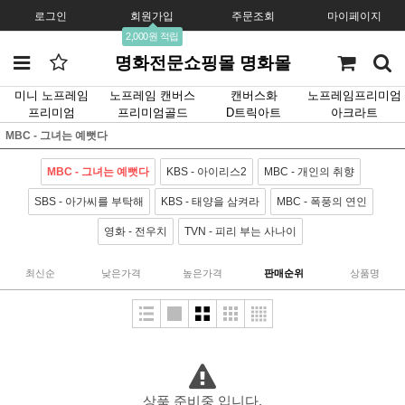
로그인
회원가입
주문조회
마이페이지
2,000원 적립
명화전문쇼핑몰 명화몰
미니 노프레임
노프레임 캔버스
캔버스화
노프레임프리미엄
프리미엄
프리미엄골드
D트릭아트
아크라트
MBC - 그녀는 예뻣다
MBC - 그녀는 예뻣다
KBS - 아이리스2
MBC - 개인의 취향
SBS - 아가씨를 부탁해
KBS - 태양을 삼켜라
MBC - 폭풍의 연인
영화 - 전우치
TVN - 피리 부는 사나이
최신순
낮은가격
높은가격
판매순위
상품명
상품 준비중 입니다.