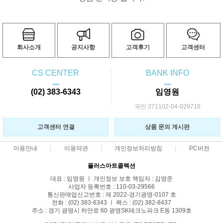
회사소개
공지사항
고객후기
고객센터
CS CENTER
BANK INFO
ㅡ
ㅡ
(02) 383-6343
임영원
국민 371102-04-029716
고객센터 연결
상품 문의 게시판
이용안내
이용약관
개인정보처리방침
PC버전
플러스아트콜렉션
대표 : 임영원 ㅣ 개인정보 보호 책임자 : 김영준
사업자 등록번호 : 110-03-29566
통신판매업신고번호 : 제 2022-경기광명-0107 호
전화 : (02) 383-6343 ㅣ 팩스 : (02) 382-8437
주소 : 경기 광명시 하안로 60 광명SK테크노파크 E동 1309호