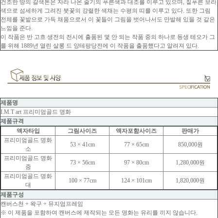
건조한 땅의 갈색톤은 자라 나온 줄기의 푸른색과 대조를 이루고 있으며, 짙푸른 보라
색으로 섬세하게 그려진 붓꽃의 강렬한 색채는 수평의 띠를 이루고 있다. 또한 그림
전체를 꽃밭으로 가득 채움으로서 이 꽃들이 그림을 벗어나서도 만발해 있을 것 같은
느낌을 준다.
이 작품은 반 고흐 생전의 전시에 출품된 몇 안 되는 작품 중의 하나로 동생 테오가 그
를 위해 1889년 열린 살롱 드 앙테팡당전에 이 작품을 출품했다고 알려져 있다.
제품명
I.M.T art 프리미엄골드 명화
제품규격
액자타입
그림사이즈
액자포함사이즈
판매가
프리미엄골드 명화
53 × 41cm
77 × 65cm
850,000원
소
프리미엄골드 명화
73 × 56cm
97 × 80cm
1,280,000원
중
프리미엄골드 명화
100 × 77cm
124 × 101cm
1,820,000원
대
제품구성
캔버스천 + 왁구 + 뮤지엄프레임
※ 이 제품을 포함하여 캔버스에 제작되는 모든 명화는 유리를 끼지 않습니다.