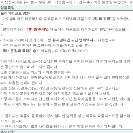
※ 요청시에는 유리를 끼우는 것이 가능합니다. 이 경우 추가비용 발생할 수 있습니다
상품특징
프리미엄골드 명화
- 아이엠티아트 레플리카의 품목중 베스트레벨의 제품으로
'제2의 원작'
을 자부합니
다.
- 10차례 이상의
'리터칭 수작업'
이 들어간 제품으로 제작기일이 10일가량 소요됩니
다.
- 액자는 국내에서 보기조차 드문
뮤지엄타입 고급 앤틱액자
가 사용됩니다.
- 금액은 높은 편이지만 그만큼의 가치를 가지고 있습니다.
-
국내 유일의 특허기술
로 제작됩니다. (Dry & Handicraft)
가정이나 사무실, 업소등에 설치되면 분위기를 완전히 변화시켜 주며 품격높고 세련
된 공간으로 업그레이드 시켜 줍니다.
또한 선물용으로도 최고의 가치를 발휘합니다.
명화 매니아로서의 구매분들에게 최고의 선택이 되시는 것은 물론 실내 인테리어로
써도 탁월한 선택이 됩니다.
또한 집들이, 결혼, 생일, 기념일 등등 일년동안 선물하실 일이 무척 많으시죠?
이제 더이상 고민하지 마시고 아이엠티아트의 명화를 선물하여 보세요.
시중에서 흔히 보여지는 단순한 복제화가 아닌 원작의 감동을 그대로 재현한 아이엠
티아트 세계명화는 드리는 분이나 받는 분께 고품격의 감동을 선사 할 것입니다.
※ 원하시는 작품이 등록되어 있지 않다면 명화몰 상단 좌측의 작품리스트를 참조하
시기 바랍니다.
※ 규격사이즈외의 별도 사이즈를 원하시는 분은 따로 문의해 주시기 바랍니다.
주의사항