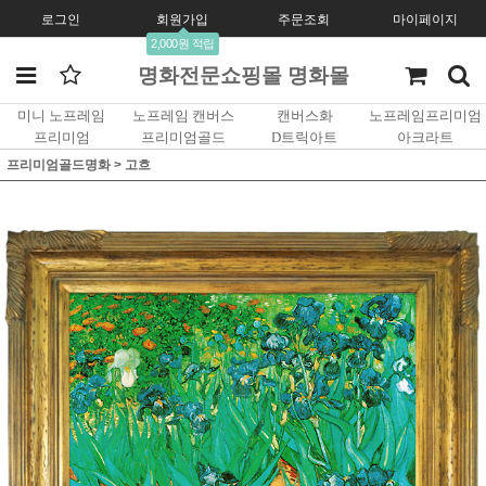
로그인
회원가입
주문조회
마이페이지
2,000원 적립
명화전문쇼핑몰 명화몰
미니 노프레임
노프레임 캔버스
캔버스화
노프레임프리미엄
프리미엄
프리미엄골드
D트릭아트
아크라트
프리미엄골드명화
>
고흐