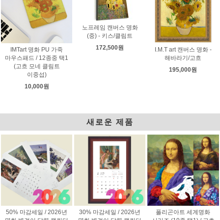
노프레임 캔버스 명화
(중) - 키스/클림트
172,500원
IMTart 명화 PU 가죽
I.M.T art 캔버스 명화 -
마우스패드 / 12종중 택1
해바라기/고흐
(고흐 모네 클림트
195,000원
이중섭)
10,000원
새로운 제품
50% 마감세일 / 2026년
30% 마감세일 / 2026년
폴리곤아트 세계명화