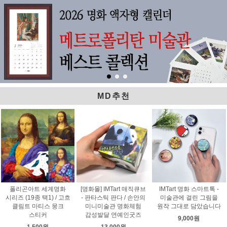
MD추천
폴리곤아트 세계명화
[명화몰] IMTart 매직큐브
IMTart 명화 스마트톡 -
시리즈 (19종 택1) / 고흐
- 판타스틱 판다 / 손안의
미술관에 걸린 그림을
클림트 마티스 뭉크
미니미술관 명화체험
원작 그대로 담았습니다
스티커
감성발달 연예인굿즈
9,000원
1,500원
13,000원