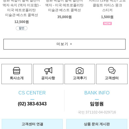
명화 벽걸이 달력 캘린더
명화 벽걸이 달력 캘린더
시리즈 (19종 택1) / 고흐
액자 속지 (액자 미포함) -
액자 - 미국 메트로폴리탄
클림트 마티스 뭉크
미국 메트로폴리탄
미술관 베스트 콜렉션
스티커
미술관 베스트 콜렉션
35,000원
1,500원
12,500원
더보기
+
회사소개
공지사항
고객후기
고객센터
CS CENTER
BANK INFO
ㅡ
ㅡ
(02) 383-6343
임영원
국민 371102-04-029716
고객센터 연결
상품 문의 게시판