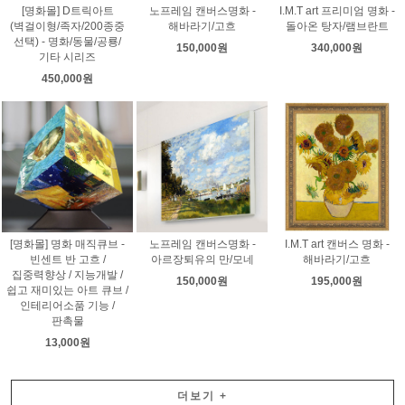
[명화몰] D트릭아트
노프레임 캔버스명화 -
I.M.T art 프리미엄 명화 -
(벽걸이형/족자/200종중
해바라기/고흐
돌아온 탕자/램브란트
선택) - 명화/동물/공룡/
150,000원
340,000원
기타 시리즈
450,000원
[명화몰] 명화 매직큐브 -
노프레임 캔버스명화 -
I.M.T art 캔버스 명화 -
빈센트 반 고흐 /
아르장퇴유의 만/모네
해바라기/고흐
집중력향상 / 지능개발 /
150,000원
195,000원
쉽고 재미있는 아트 큐브 /
인테리어소품 기능 /
판촉물
13,000원
더보기
+