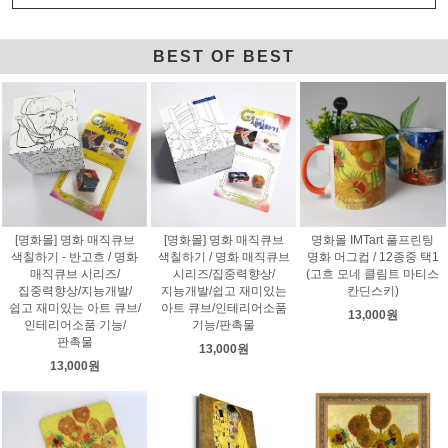
BEST OF BEST
[명화몰] 명화 매직큐브
[명화몰] 명화 매직큐브
명화몰 IMTart 풀프린팅
색칠하기 - 반고흐 / 명화
색칠하기 / 명화 매직큐브
명화 머그컵 / 12종중 택1
매직큐브 시리즈/
시리즈/집중력향상/
(고흐 모네 클림트 마티스
집중력향상/지능개발/
지능개발/쉽고 재미있는
칸딘스키)
쉽고 재미있는 아트 큐브/
아트 큐브/인테리어소품
13,000원
인테리어소품 기능/
기능/판촉물
판촉물
13,000원
13,000원