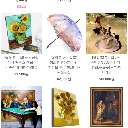
[명화몰 그림] 노프레임
[명화몰 아트상품]
[명화몰] D트릭아트
미니 캔버스 명화 -
명화장우산(자동) -
(바닥형/60종중 선택) -
세송이 해바라기/고흐
양산을 든 부인/모네 -
명화/동물/공룡/기타
패션우산
시리즈
19,500원
42,350원
240,000원