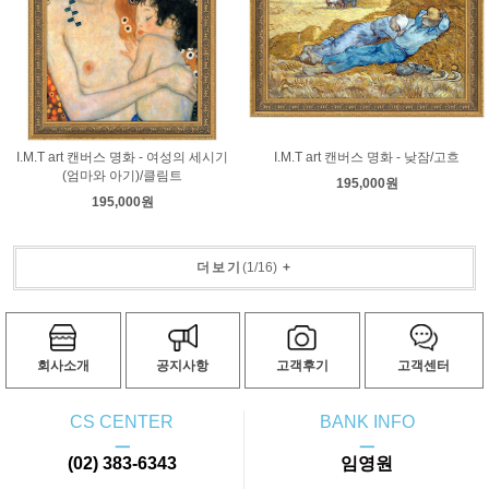
I.M.T art 캔버스 명화 - 여성의 세시기
I.M.T art 캔버스 명화 - 낮잠/고흐
(엄마와 아기)/클림트
195,000원
195,000원
더보기
(
1
/
16
)
+
회사소개
공지사항
고객후기
고객센터
CS CENTER
BANK INFO
ㅡ
ㅡ
(02) 383-6343
임영원