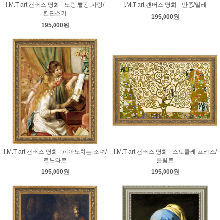
I.M.T art 캔버스 명화 - 노랑,빨강,파랑/
I.M.T art 캔버스 명화 - 만종/밀레
칸딘스키
195,000원
195,000원
I.M.T art 캔버스 명화 - 피아노치는 소녀/
I.M.T art 캔버스 명화 - 스토클레 프리즈/
르느와르
클림트
195,000원
195,000원