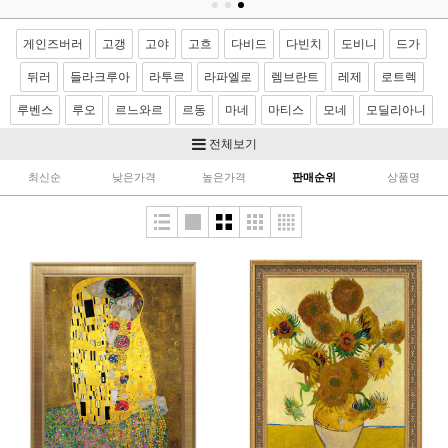
게인즈버러
고갱
고야
고흐
다비드
다빈치
도비니
드가
뒤러
들라크루아
라투르
라파엘로
렘브란트
레제
로트렉
루벤스
루오
르느와르
르동
마네
마티스
모네
모딜리아니
모리조
몬드리안
뭉크
미켈란젤로
밀레
반달
베르메르
전체보기
벨라스케스
보티첼리
부게로
부셰
브론치노
브뢰겔
사전트
최신순
낮은가격
높은가격
판매순위
상품명
샤르댕
세잔
소로야
쇠라
스텁스
시냑
시슬레
아르침볼도
얀반에이크
앵그르
에곤쉴레
엘그레코
와토
이중섭
제라르
카날레토
카라바죠
카바넬
카사트
카유보트
칸딘스키
컨스터블
코로
코트
쿠르베
클레
클림트
터너
티쏘
티치아노
팡탱 라투르
푸생
프라고나르
프리드리히
피사로
하예츠
호머
호베마
호쿠사이
기타 화가
이요한성화