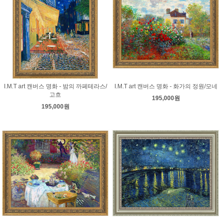
I.M.T art 캔버스 명화 - 밤의 까페테라스/
I.M.T art 캔버스 명화 - 화가의 정원/모네
고흐
195,000원
195,000원