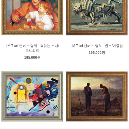
I.M.T art 캔버스 명화 - 책읽는 소녀/
I.M.T art 캔버스 명화 - 흰소/이중섭
르느와르
195,000원
195,000원