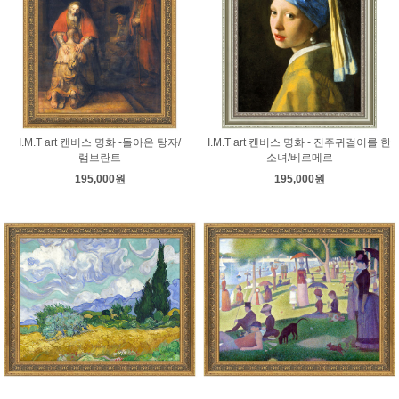
I.M.T art 캔버스 명화 -돌아온 탕자/
I.M.T art 캔버스 명화 - 진주귀걸이를 한
램브란트
소녀/베르메르
195,000원
195,000원