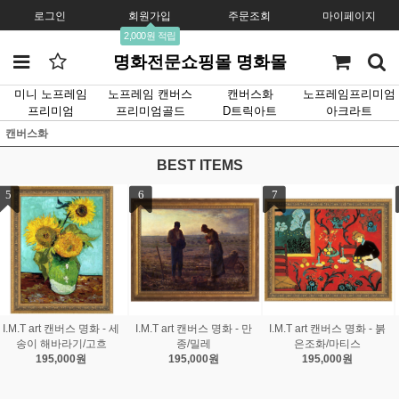
로그인
회원가입
주문조회
마이페이지
2,000원 적립
명화전문쇼핑몰 명화몰
미니 노프레임
노프레임 캔버스
캔버스화
노프레임프리미엄
프리미엄
프리미엄골드
D트릭아트
아크라트
캔버스화
BEST ITEMS
7
8
9
I.M.T art 캔버스 명화 - 붉
I.M.T art 캔버스 명화 - 스
I.M.T art 캔버스 명화 - 화
은조화/마티스
프링부케/르느와르
가의 정원/모네
195,000원
195,000원
195,000원